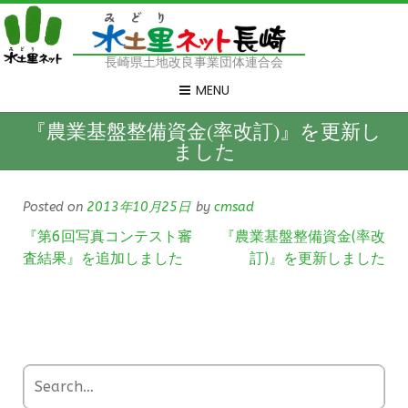
長崎県土地改良事業団体連合会
MENU
『農業基盤整備資金(率改訂)』を更新し
ました
Posted on
2013年10月25日
by
cmsad
『第6回写真コンテスト審
『農業基盤整備資金(率改
査結果』を追加しました
訂)』を更新しました